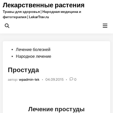
Перейти
Лекарственные растения
к
Травы для здоровья | Народная медицина и
содержимому
фитотерапия | LekarTrav.ru
Гла
Открыть
ме
поиск
Опубликовано
Лечение болезней
в
Народное лечение
Простуда
автор:
wpadmin-lek
•
04.09.2015
•
0
Лечение простуды