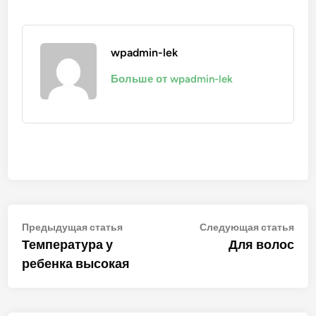
wpadmin-lek
Больше от wpadmin-lek
Навигация
Предыдущая
Сле
Предыдущая статья
Следующая статья
статья:
стат
Температура у
Для волос
по
ребенка высокая
записям