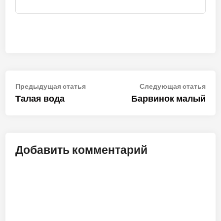
Навигация
Предыдущая
Сле
Предыдущая статья
Следующая статья
статья:
стат
Талая вода
Барвинок малый
по
записям
Добавить комментарий
ALT