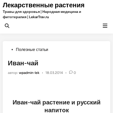
Перейти
Лекарственные растения
к
Травы для здоровья | Народная медицина и
содержимому
фитотерапия | LekarTrav.ru
Гла
Открыть
ме
поиск
Опубликовано
Полезные статьи
в
Иван-чай
автор:
wpadmin-lek
•
18.03.2014
•
0
Иван-чай растение и русский
напиток