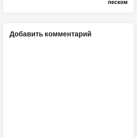
песком
записям
Добавить комментарий
ALT