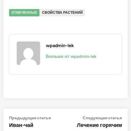
ОТМЕЧЕННЫЕ
СВОЙСТВА РАСТЕНИЙ
wpadmin-lek
Больше от wpadmin-lek
Навигация
Предыдущая
Сле
Предыдущая статья
Следующая статья
статья:
стат
Иван-чай
Лечение горячим
по