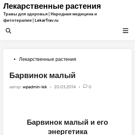
Перейти
Лекарственные растения
к
Травы для здоровья | Народная медицина и
содержимому
фитотерапия | LekarTrav.ru
Гла
Открыть
ме
поиск
Опубликовано
Лекарственные растения
в
Барвинок малый
автор:
wpadmin-lek
•
20.03.2014
•
0
Барвинок малый и его
энергетика