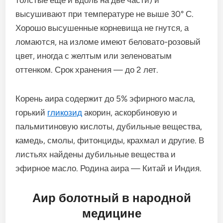
толстые еще и вдоль на две части) и
высушивают при температуре не выше 30° С.
Хорошо высушенные корневища не гнут­ся, а
ломаются, на изломе имеют беловато-розовый
цвет, иногда с желтым или зеленоватым
оттенком. Срок хранения — до 2 лет.
Корень аира содержит до 5% эфирного масла,
горький
гликозид
акорин, аскорбиновую и
пальмитиновую кислоты, дубильные вещества,
камедь, смолы, фитонциды, крахмал и другие. В
листьях найдены дубильные вещества и
эфирное масло. Родина аира — Китай и Ин­дия.
Аир болотный в народной
медицине