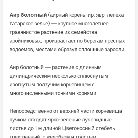
Аир болотный
(аирный корень, ир, явр, лепеха
татарское зелье) — крупное многолетнее
травянистое растение из семейства
аройниковых, произрастает по берегам пресных
водоемов, местами образуя сплошные зaросли.
Аир болотный — растение с длинным
цилиндрическим несколько сплюснутым
изогнутым ползучим корневищем с
многочисленными тонкими корнями.
Непосредственно от верхней части корневища
пучком отходят ярко-зеленые лучевидные
листья до 1 м длиной Цветоносный стебель
трехгранный, с желобком и толстым,