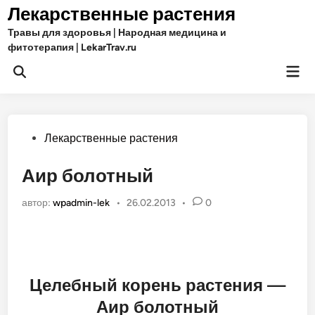
Перейти
Лекарственные растения
к
Травы для здоровья | Народная медицина и
содержимому
фитотерапия | LekarTrav.ru
Гла
Открыть
ме
поиск
Опубликовано
Лекарственные растения
в
Аир болотный
автор:
wpadmin-lek
•
26.02.2013
•
0
Целебный корень растения —
Аир болотный