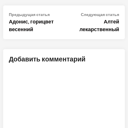
Навигация
Предыдущая
Сле
Предыдущая статья
Следующая статья
статья:
стат
Адонис, горицвет
Алтей
по
весенний
лекарственный
записям
Добавить комментарий
ALT