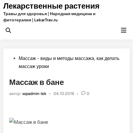
Перейти
Лекарственные растения
к
Травы для здоровья | Народная медицина и
содержимому
фитотерапия | LekarTrav.ru
Гла
Открыть
ме
поиск
Опубликовано
Массаж - виды и методы массажа, как делать
в
массаж уроки
Массаж в бане
автор:
wpadmin-lek
•
04.10.2016
•
0