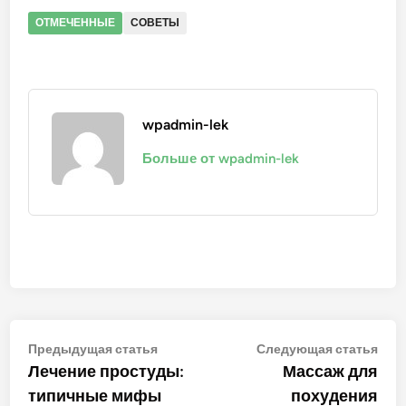
ОТМЕЧЕННЫЕ
СОВЕТЫ
wpadmin-lek
Больше от wpadmin-lek
Навигация
Предыдущая
Сле
Предыдущая статья
Следующая статья
статья:
стат
Лечение простуды:
Массаж для
по
типичные мифы
похудения