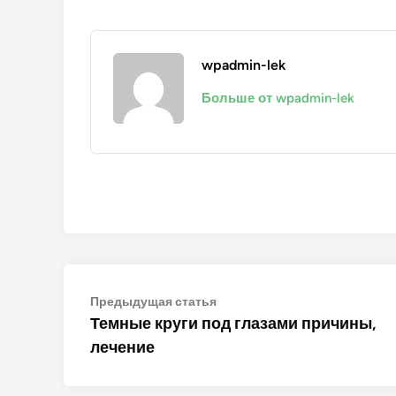
wpadmin-lek
Больше от wpadmin-lek
Навигация
Предыдущая
Предыдущая статья
статья:
Темные круги под глазами причины,
по
лечение
записям