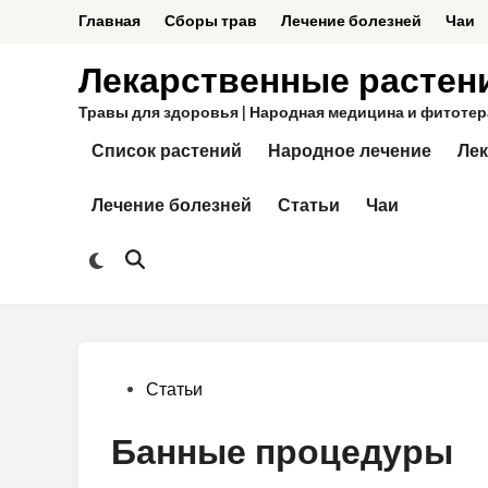
Перейти
Главная
Сборы трав
Лечение болезней
Чаи
к
содержимому
Лекарственные растен
Травы для здоровья | Народная медицина и фитотерап
Список растений
Народное лечение
Лек
Лечение болезней
Статьи
Чаи
Переключить
Открыть
на
поиск
тёмный
режим
Опубликовано
Статьи
в
Банные процедуры