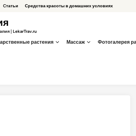
Cтатьи
Средства красоты в домашних условиях
ия
ия | LekarTrav.ru
арственные растения
Массаж
Фотогалерея р