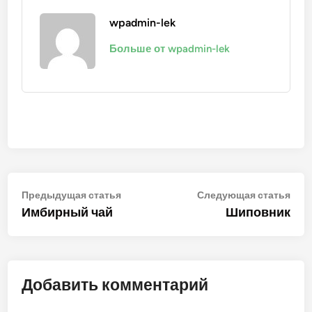
wpadmin-lek
Больше от wpadmin-lek
Навигация
Предыдущая
Сле
Предыдущая статья
Следующая статья
статья:
стат
Имбирный чай
Шиповник
по
записям
Добавить комментарий