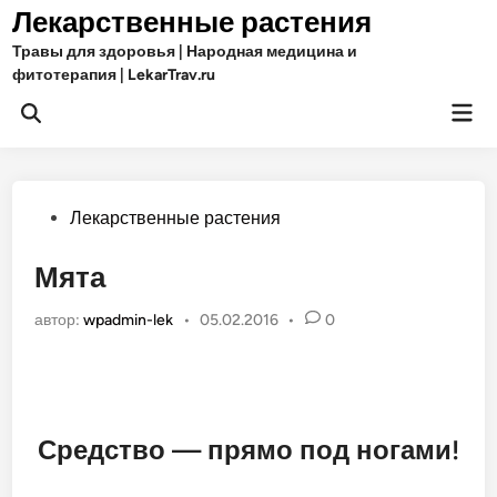
Перейти
Лекарственные растения
к
Травы для здоровья | Народная медицина и
содержимому
фитотерапия | LekarTrav.ru
Гла
Открыть
ме
поиск
Опубликовано
Лекарственные растения
в
Мята
автор:
wpadmin-lek
•
05.02.2016
•
0
Средство — прямо под ногами!