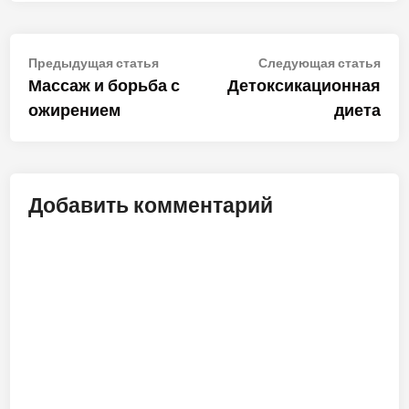
Навигация
Предыдущая
Сле
Предыдущая статья
Следующая статья
статья:
стат
Массаж и борьба с
Детоксикационная
по
ожирением
диета
записям
Добавить комментарий
ALT