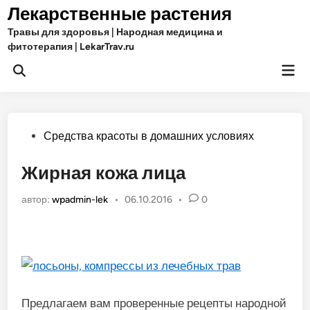
Перейти
Лекарственные растения
к
Травы для здоровья | Народная медицина и
содержимому
фитотерапия | LekarTrav.ru
Гла
Открыть
ме
поиск
Опубликовано
Средства красоты в домашних условиях
в
Жирная кожа лица
автор:
wpadmin-lek
•
06.10.2016
•
0
Предлагаем вам проверенные рецепты народной