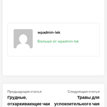
wpadmin-lek
Больше от wpadmin-lek
Навигация
Предыдущая
Сле
Предыдущая статья
Следующая статья
статья:
стат
Грудные,
Травы для
по
отхаркивающие чаи
успокоительного чая
записям