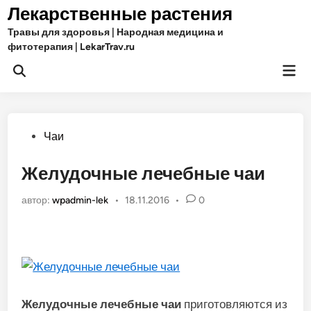
Перейти
Лекарственные растения
к
Травы для здоровья | Народная медицина и
содержимому
фитотерапия | LekarTrav.ru
Гла
Открыть
ме
поиск
Опубликовано
Чаи
в
Желудочные лечебные чаи
автор:
wpadmin-lek
•
18.11.2016
•
0
Желудочные лечебные чаи
приготовляются из