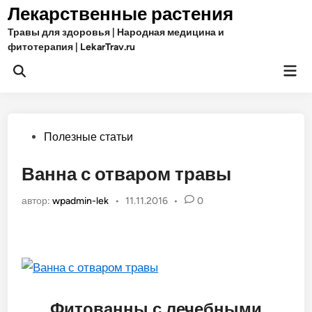
Перейти
Лекарственные растения
к
Травы для здоровья | Народная медицина и
содержимому
фитотерапия | LekarTrav.ru
Гла
Открыть
ме
поиск
Опубликовано
Полезные статьи
в
Ванна с отваром травы
автор:
wpadmin-lek
•
11.11.2016
•
0
Фитованны с лечебными