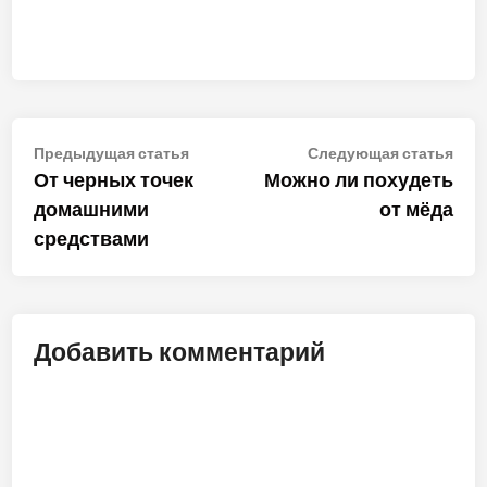
Навигация
Предыдущая
Сле
Предыдущая статья
Следующая статья
статья:
стат
От черных точек
Можно ли похудеть
по
домашними
от мёда
записям
средствами
Добавить комментарий
ALT