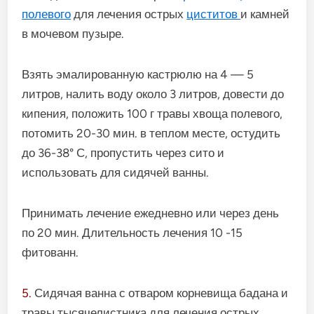
полевого
для лечения острых
циститов
и камней
в мочевом пузыре.
Взять эмалированную кастрюлю на 4 — 5
литров, налить воду около 3 литров, довести до
кипения, положить 100 г травы хвоща полевого,
потомить 20-30 мин. в теплом месте, остудить
до 36-38° С, пропустить через сито и
использовать для сидячей ванны.
Принимать лечение ежедневно или через день
по 20 мин. Длительность лечения 10 -15
фитованн.
5.
Сидячая ванна с отваром корневища бадана и
травы тысячелист­ника для лечения острых