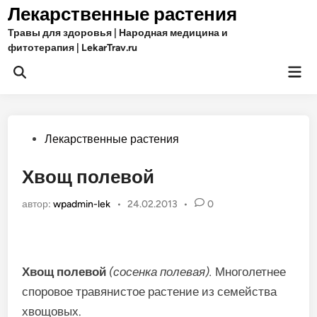
Перейти
Лекарственные растения
к
Травы для здоровья | Народная медицина и
содержимому
фитотерапия | LekarTrav.ru
Гла
Открыть
ме
поиск
Опубликовано
Лекарственные растения
в
Хвощ полевой
автор:
wpadmin-lek
•
24.02.2013
•
0
Хвощ полевой
(сосенка полевая).
Многолетнее
споровое травянистое растение из семейства
хвощовых.