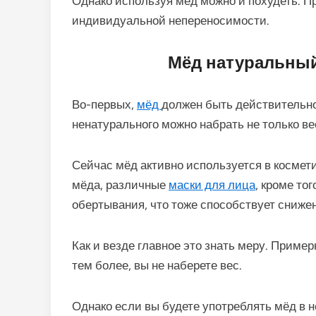
Однако используя мёд можно и похудеть.
Пр
индивидуальной непереносимости.
Мёд натуральный
Во-первых,
мёд
должен быть действительно
ненатурального можно набрать не только вес
Сейчас мёд активно используется в космет
мёда, различные
маски для лица
, кроме то
обертывания, что тоже способствует сниже
Как и везде главное это знать меру. Приме
тем более, вы не наберете вес.
Однако если вы будете употреблять мёд в н