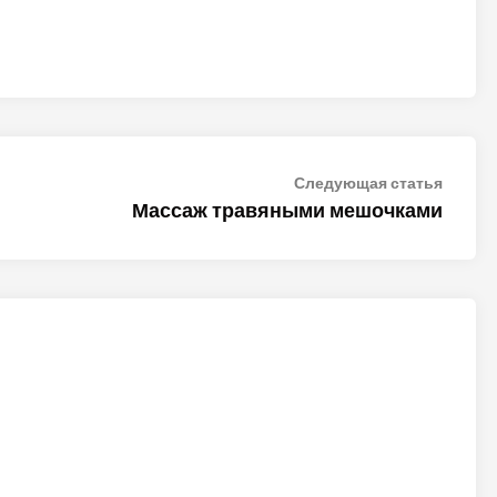
Следу
Следующая статья
статья
Массаж травяными мешочками
ALTER