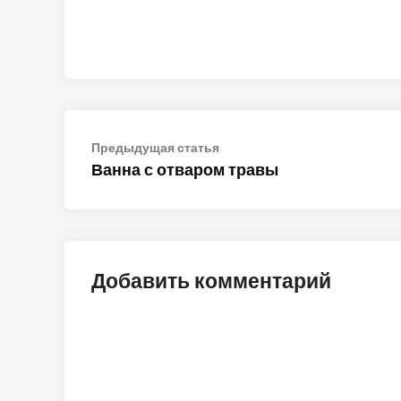
Навигация
Предыдущая
Предыдущая статья
статья:
Ванна с отваром травы
по
записям
Добавить комментарий