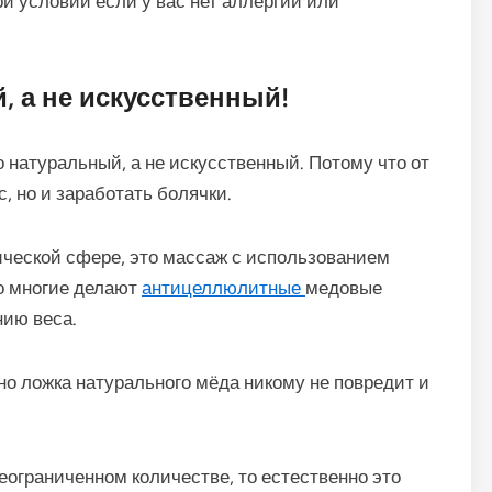
и условии если у вас нет аллергии или
, а не искусственный!
 натуральный, а не искусственный. Потому что от
, но и заработать болячки.
ической сфере, это массаж с использованием
го многие делают
антицеллюлитные
медовые
нию веса.
рно ложка натурального мёда никому не повредит и
еограниченном количестве, то естественно это