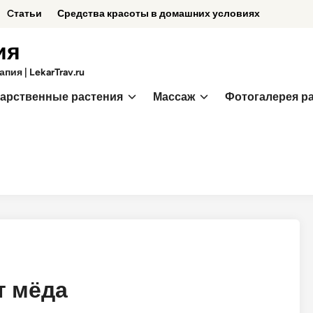
Cтатьи
Средства красоты в домашних условиях
ия
ия | LekarTrav.ru
арственные растения
Массаж
Фотогалерея р
т мёда