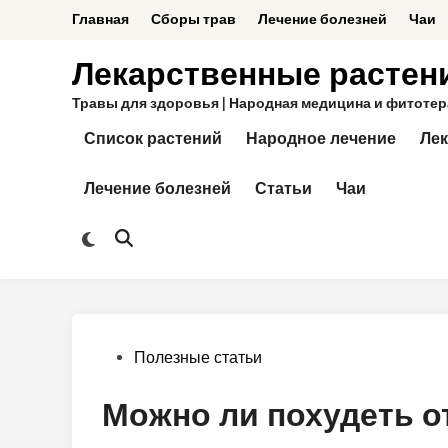
Перейти
Главная
Сборы трав
Лечение болезней
Чаи
к
содержимому
Лекарственные растен
Травы для здоровья | Народная медицина и фитотерап
Список растений
Народное лечение
Лек
Лечение болезней
Статьи
Чаи
Переключить
Открыть
на
поиск
тёмный
режим
Опубликовано
Полезные статьи
в
Можно ли похудеть о