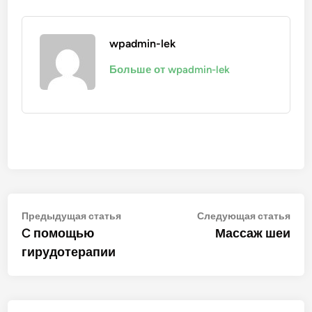
wpadmin-lek
Больше от wpadmin-lek
Навигация
Предыдущая
Сле
Предыдущая статья
Следующая статья
статья:
стат
C помощью
Массаж шеи
по
гирудотерапии
записям