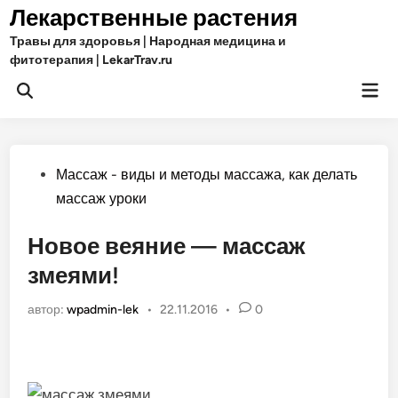
Перейти
Лекарственные растения
к
Травы для здоровья | Народная медицина и
содержимому
фитотерапия | LekarTrav.ru
Гла
Открыть
ме
поиск
Опубликовано
Массаж - виды и методы массажа, как делать
в
массаж уроки
Новое веяние — массаж
змеями!
автор:
wpadmin-lek
•
22.11.2016
•
0