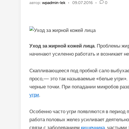
автор:
wpadmin-lek
•
09.07.2016
•
0
Уход за жирной кожей лица
. Проблемы жи
начинают усиленно работать и возникает н
Скапливающееся под пробкой сало выбухае
просо,— это так называемые «белые угри». 
черные точки. При попадании микробов раз
угри
.
Особенно часто угри появляются в период 
работа половых желез усиливает деятельно
связи с заболеванием
кишечника
, частыми