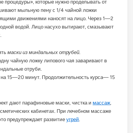
е процедуры», которые нужно проделывать от
ешивают мыльную пену с 1/4 чайной ложки
зящими движениями наносят на лицо. Через 1—2
лодной водой. Лицо насухо вытирают, смазывают
.
ять
маски из миндальных отрубей
.
дну чайную ложку липового чая заваривают в
индальные отруби.
ь на 15—20 минут. Продолжительность курса— 15
кт дают парафиновые маски, чистка и
массаж
,
осметических кабинетах. При лечебном массаже
это предупреждает развитие
угрей
.