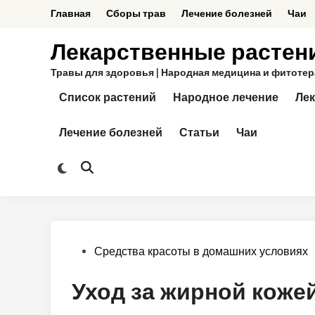
Перейти
Главная
Сборы трав
Лечение болезней
Чаи
к
содержимому
Лекарственные растен
Травы для здоровья | Народная медицина и фитотерап
Список растений
Народное лечение
Лек
Лечение болезней
Статьи
Чаи
Переключить
Открыть
на
поиск
тёмный
режим
Опубликовано
Средства красоты в домашних условиях
в
Уход за жирной коже