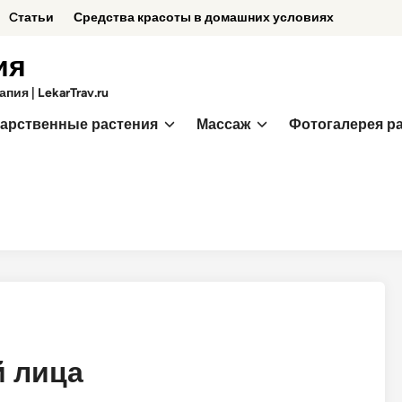
Cтатьи
Средства красоты в домашних условиях
ия
ия | LekarTrav.ru
арственные растения
Массаж
Фотогалерея р
й лица