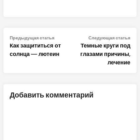
Навигация
Предыдущая
Сле
Предыдущая статья
Следующая статья
статья:
стат
Как защититься от
Темные круги под
по
солнца — лютеин
глазами причины,
записям
лечение
Добавить комментарий
ALT