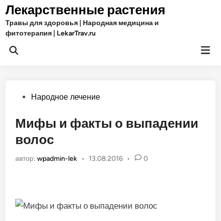
Перейти
Лекарственные растения
к
Травы для здоровья | Народная медицина и
содержимому
фитотерапия | LekarTrav.ru
Гла
Открыть
ме
поиск
Опубликовано
Народное лечение
в
Мифы и факты о выпадении
волос
автор:
wpadmin-lek
•
13.08.2016
•
0