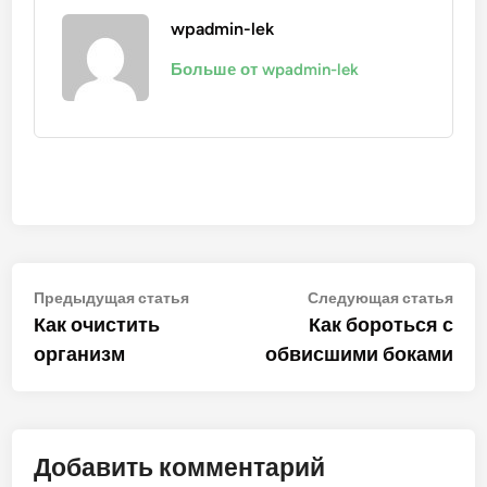
wpadmin-lek
Больше от wpadmin-lek
Навигация
Предыдущая
Сле
Предыдущая статья
Следующая статья
статья:
стат
Как очистить
Как бороться с
по
организм
обвисшими боками
записям
Добавить комментарий