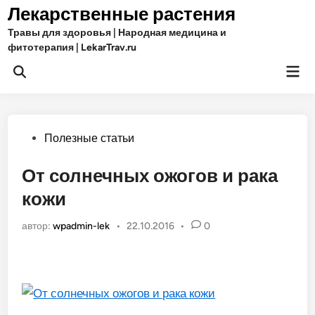
Перейти
Лекарственные растения
к
Травы для здоровья | Народная медицина и
содержимому
фитотерапия | LekarTrav.ru
Гла
Открыть
ме
поиск
Опубликовано
Полезные статьи
в
От солнечных ожогов и рака
кожи
автор:
wpadmin-lek
•
22.10.2016
•
0