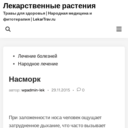
Перейти
Лекарственные растения
к
Травы для здоровья | Народная медицина и
содержимому
фитотерапия | LekarTrav.ru
Гла
Открыть
ме
поиск
Опубликовано
Лечение болезней
в
Народное лечение
Насморк
автор:
wpadmin-lek
•
29.11.2015
•
0
При заложенности носа человек ощущает
затрудненное дыхание, что часто вызывает