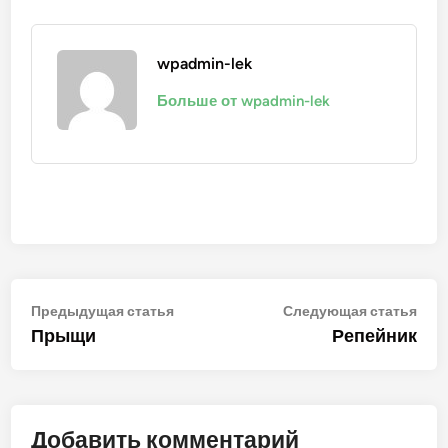
wpadmin-lek
Больше от wpadmin-lek
Навигация
Предыдущая
Сле
Предыдущая статья
Следующая статья
статья:
стат
Прыщи
Репейник
по
записям
Добавить комментарий