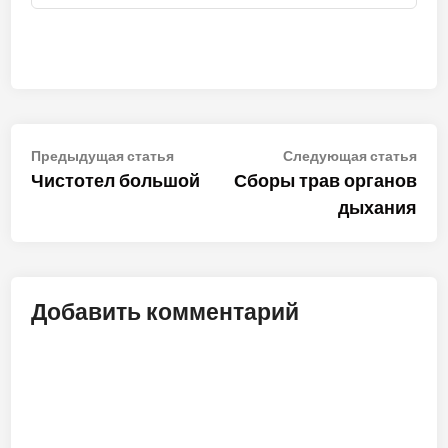
Навигация
Предыдущая
Сле
Предыдущая статья
Следующая статья
статья:
стат
Чистотел большой
Сборы трав органов
по
дыхания
записям
Добавить комментарий
ALT