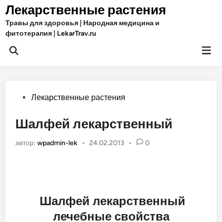
Перейти
Лекарственные растения
к
Травы для здоровья | Народная медицина и
содержимому
фитотерапия | LekarTrav.ru
Гла
Открыть
ме
поиск
Опубликовано
Лекарственные растения
в
Шалфей лекарственный
автор:
wpadmin-lek
•
24.02.2013
•
0
Шалфей лекарственный
лечебные свойства