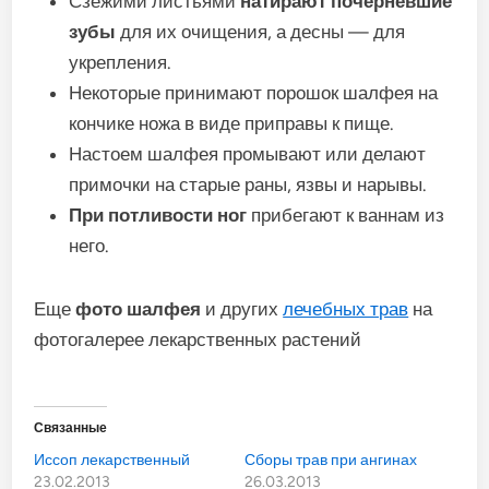
Сзежими листьями
натирают почерневшие
зубы
для их очищения, а десны — для
укрепления.
Некоторые принимают порошок шалфея на
кончике ножа в виде приправы к пище.
Настоем шалфея промывают или делают
примочки на старые раны, язвы и нарывы.
При потливости ног
прибегают к ваннам из
него.
Еще
фото шалфея
и других
лечебных трав
на
фотогалерее лекарственных растений
Связанные
Иссоп лекарственный
Сборы трав при ангинах
23.02.2013
26.03.2013