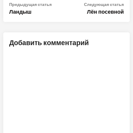
Навигация
Предыдущая
Сле
Предыдущая статья
Следующая статья
статья:
стат
Ландыш
Лён посевной
по
записям
Добавить комментарий
ALT