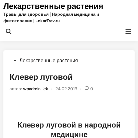
Перейти
Лекарственные растения
к
Травы для здоровья | Народная медицина и
содержимому
фитотерапия | LekarTrav.ru
Гла
Открыть
ме
поиск
Опубликовано
Лекарственные растения
в
Клевер луговой
автор:
wpadmin-lek
•
24.02.2013
•
0
Клевер луговой в народной
медицине