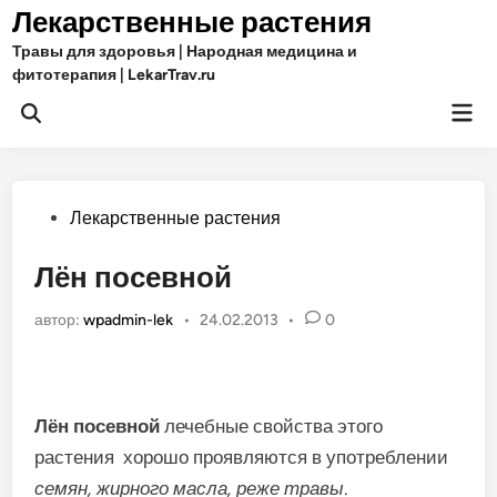
Перейти
Лекарственные растения
к
Травы для здоровья | Народная медицина и
содержимому
фитотерапия | LekarTrav.ru
Гла
Открыть
ме
поиск
Опубликовано
Лекарственные растения
в
Лён посевной
автор:
wpadmin-lek
•
24.02.2013
•
0
Лён посевной
лечебные свойства этого
растения хорошо проявляются в употреблении
семян, жирного масла, реже травы
.