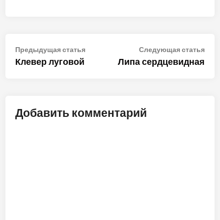
Навигация
Предыдущая
Сле
Предыдущая статья
Следующая статья
статья:
стат
Клевер луговой
Липа сердцевидная
по
записям
Добавить комментарий
ALT