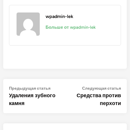
wpadmin-lek
Больше от wpadmin-lek
Навигация
Предыдущая
Сле
Предыдущая статья
Следующая статья
статья:
стат
Удаления зубного
Средства против
по
камня
перхоти
записям