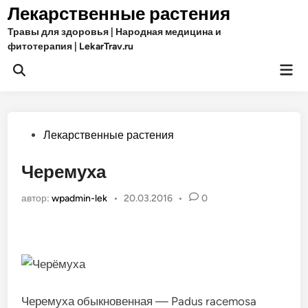
Перейти
Лекарственные растения
к
Травы для здоровья | Народная медицина и
содержимому
фитотерапия | LekarTrav.ru
Гла
Открыть
ме
поиск
Опубликовано
Лекарственные растения
в
Черемуха
автор:
wpadmin-lek
•
20.03.2016
•
0
Черемуха обыкновенная — Padus racemosa