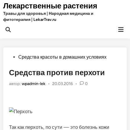
Перейти
Лекарственные растения
к
Травы для здоровья | Народная медицина и
содержимому
фитотерапия | LekarTrav.ru
Гла
Открыть
ме
поиск
Опубликовано
Средства красоты в домашних условиях
в
Средства против перхоти
автор:
wpadmin-lek
•
20.03.2016
•
0
Так как перхоть, по сути — это болезнь кожи