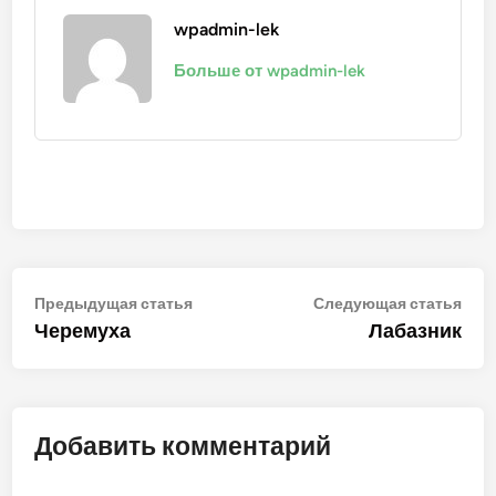
wpadmin-lek
Больше от wpadmin-lek
Навигация
Предыдущая
Сле
Предыдущая статья
Следующая статья
статья:
стат
Черемуха
Лабазник
по
записям
Добавить комментарий