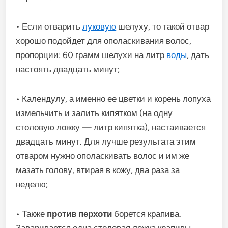
• Если отварить
луковую
шелуху, то такой отвар
хорошо подойдет для ополаскивания волос,
пропорции: 60 грамм шелухи на литр
воды
, дать
настоять двадцать минут;
• Календулу, а именно ее цветки и корень лопуха
измельчить и залить кипятком (на одну
столовую ложку — литр кипятка), настаивается
двадцать минут. Для лучше результата этим
отваром нужно ополаскивать волос и им же
мазать голову, втирая в кожу, два раза за
неделю;
• Также
против перхоти
борется крапива.
Заваривается одна столовая ложка крапивы