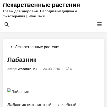
Перейти
Лекарственные растения
к
Травы для здоровья | Народная медицина и
содержимому
фитотерапия | LekarTrav.ru
Гла
Открыть
ме
поиск
Опубликовано
Лекарственные растения
в
Лабазник
автор:
wpadmin-lek
•
20.03.2016
•
0
Лабазник
вязолистный — лечебный