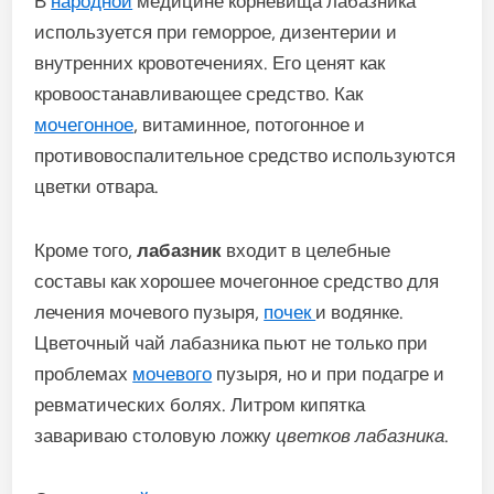
В
народной
медицине корневища лабазника
используется при геморрое, дизентерии и
внутренних кровотечениях. Его ценят как
кровоостанавливающее средство. Как
мочегонное
, витаминное, потогонное и
противовоспалительное средство используются
цветки отвара.
Кроме того,
лабазник
входит в целебные
составы как хорошее мочегонное средство для
лечения мочевого пузыря,
почек
и водянке.
Цветочный чай лабазника пьют не только при
проблемах
мочевого
пузыря, но и при подагре и
ревматических болях. Литром кипятка
завариваю столовую ложку
цветков лабазника
.