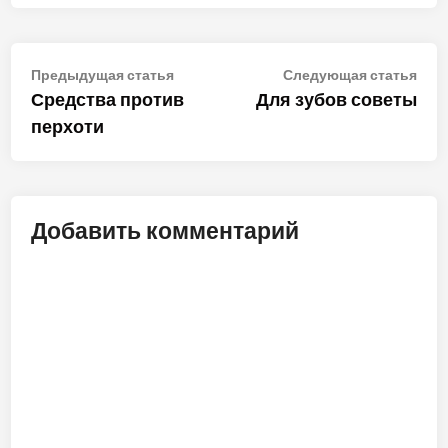
Навигация
Предыдущая
Сле
Предыдущая статья
Следующая статья
статья:
стат
Средства против
Для зубов советы
по
перхоти
записям
Добавить комментарий
ALT