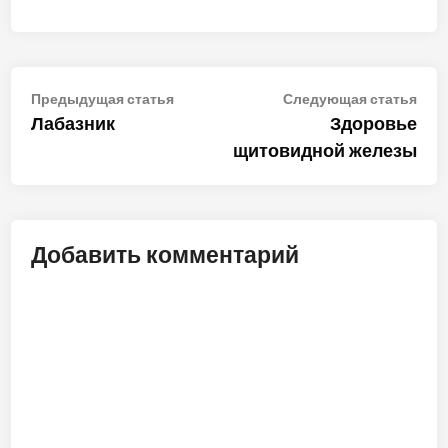
Навигация
Предыдущая
Сле
Предыдущая статья
Следующая статья
статья:
стат
Лабазник
Здоровье
по
щитовидной железы
записям
Добавить комментарий
ALT