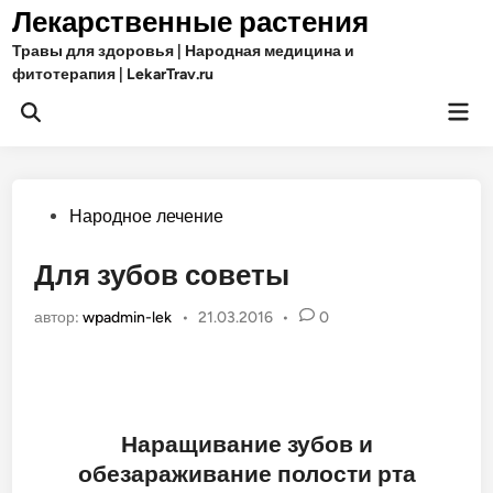
Перейти
Лекарственные растения
к
Травы для здоровья | Народная медицина и
содержимому
фитотерапия | LekarTrav.ru
Гла
Открыть
ме
поиск
Опубликовано
Народное лечение
в
Для зубов советы
автор:
wpadmin-lek
•
21.03.2016
•
0
Наращивание зубов и
обезараживание полости рта