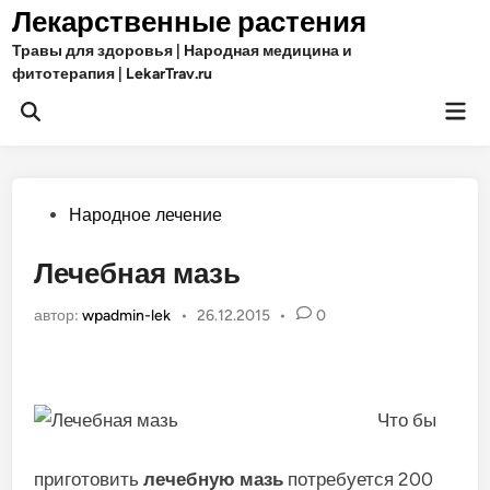
Перейти
Лекарственные растения
к
Травы для здоровья | Народная медицина и
содержимому
фитотерапия | LekarTrav.ru
Гла
Открыть
ме
поиск
Опубликовано
Народное лечение
в
Лечебная мазь
автор:
wpadmin-lek
•
26.12.2015
•
0
Что бы
приготовить
лечебную мазь
потребуется 200