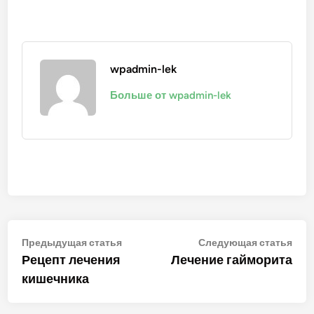
wpadmin-lek
Больше от wpadmin-lek
Навигация
Предыдущая
Сле
Предыдущая статья
Следующая статья
статья:
стат
Рецепт лечения
Лечение гайморита
по
кишечника
записям