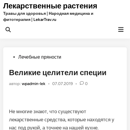
Перейти
Лекарственные растения
к
Травы для здоровья | Народная медицина и
содержимому
фитотерапия | LekarTrav.ru
Гла
Открыть
ме
поиск
Опубликовано
Лечебные пряности
в
Великие целители специи
автор:
wpadmin-lek
•
07.07.2019
•
0
Не многие знают, что существуют
лекарственные средства, которые находятся у
нас под рукой, а точнее на нашей кухне.