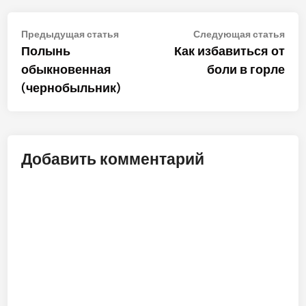
Навигация
Предыдущая
Сле
Предыдущая статья
Следующая статья
статья:
стат
Полынь
Как избавиться от
по
обыкновенная
боли в горле
записям
(чернобыльник)
Добавить комментарий
ALT