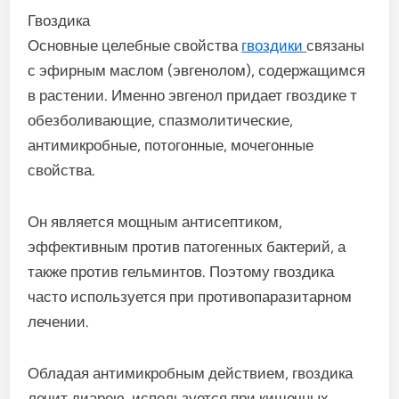
Гвоздика
Основные целебные свойства
гвоздики
связаны
с эфирным маслом (эвгенолом), содержащимся
в растении. Именно эвгенол придает гвоздике т
обезболивающие, спазмолитические,
антимикробные, потогонные, мочегонные
свойства.
Он является мощным антисептиком,
эффективным против патогенных бактерий, а
также против гельминтов. Поэтому гвоздика
часто используется при противопаразитарном
лечении.
Обладая антимикробным действием, гвоздика
лечит диарею, используется при кишечных