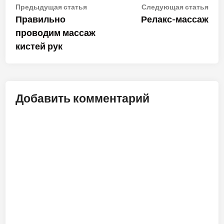
Навигация
Предыдущая
Сле
Предыдущая статья
Следующая статья
статья:
стат
Правильно
Релакс-массаж
по
проводим массаж
записям
кистей рук
Добавить комментарий
ALT