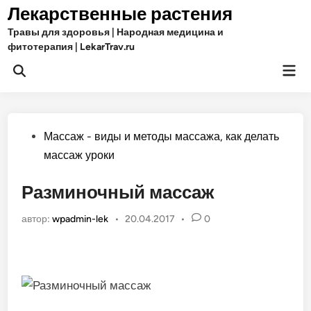
Перейти
Лекарственные растения
к
Травы для здоровья | Народная медицина и
содержимому
фитотерапия | LekarTrav.ru
Гла
Открыть
ме
поиск
Опубликовано
Массаж - виды и методы массажа, как делать
в
массаж уроки
Разминочный массаж
автор:
wpadmin-lek
•
20.04.2017
•
0