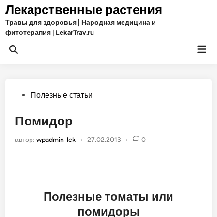
Перейти
Лекарственные растения
к
Травы для здоровья | Народная медицина и
содержимому
фитотерапия | LekarTrav.ru
Гла
Открыть
ме
поиск
Опубликовано
Полезные статьи
в
Помидор
автор:
wpadmin-lek
•
27.02.2013
•
0
Полезные томаты или
помидоры