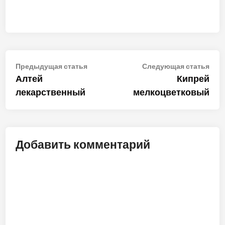
Навигация
Предыдущая
Сле
Предыдущая статья
Следующая статья
статья:
стат
Алтей
Кипрей
по
лекарственный
мелкоцветковый
записям
Добавить комментарий
ALT