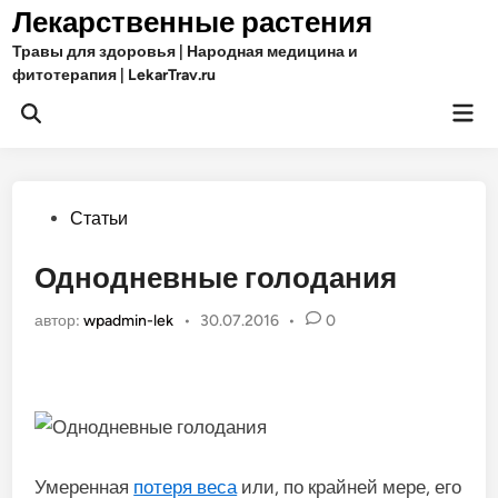
Перейти
Лекарственные растения
к
Травы для здоровья | Народная медицина и
содержимому
фитотерапия | LekarTrav.ru
Гла
Открыть
ме
поиск
Опубликовано
Статьи
в
Однодневные голодания
автор:
wpadmin-lek
•
30.07.2016
•
0
Умеренная
потеря веса
или, по крайней мере, его