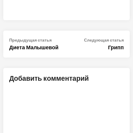
Навигация
Предыдущая
Сле
Предыдущая статья
Следующая статья
статья:
стат
Диета Малышевой
Грипп
по
записям
Добавить комментарий
ALT