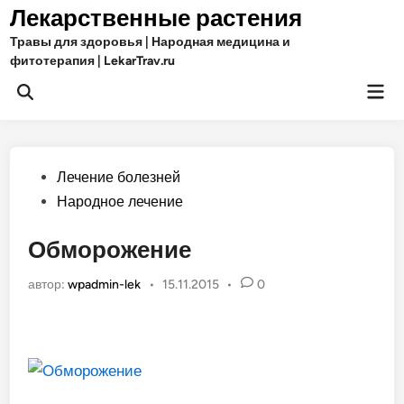
Перейти
Лекарственные растения
к
Травы для здоровья | Народная медицина и
содержимому
фитотерапия | LekarTrav.ru
Гла
Открыть
ме
поиск
Опубликовано
Лечение болезней
в
Народное лечение
Обморожение
автор:
wpadmin-lek
•
15.11.2015
•
0