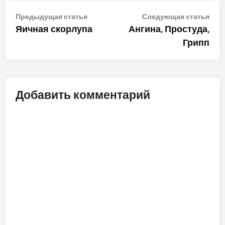
Навигация
Предыдущая
Сле
Предыдущая статья
Следующая статья
статья:
стат
Яичная скорлупа
Ангина, Простуда,
по
Грипп
записям
Добавить комментарий
ALT