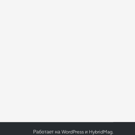
Работает на
WordPress
и
HybridMag
.