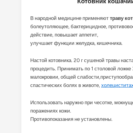
Котовник кошачи
В народной медицине применяют
траву ко
болеутоляющее, бактерицидное, противово
действие, повышает аппетит,
улучшает функции желудка, кишечника.
Настой котовника. 20 г сушеной травы наста
процедить. Принимать по 1 столовой ложке 3
малокровии, общей слабости,приступообраз
спастических болях в животе,
холецистита
Использовать наружно при чесотке, мокнуще
поражениях кожи.
Противопоказания не установлены.