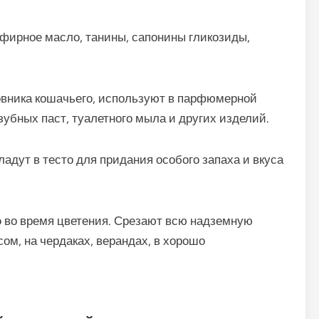
фирное масло, танины, сапонины гликозиды,
овника кошачьего, используют в парфюмерной
убных паст, туалетного мыла и других изделий.
адут в тесто для придания особого запаха и вкуса
о
во время цветения. Срезают всю надземную
сом, на чердаках, верандах, в хорошо