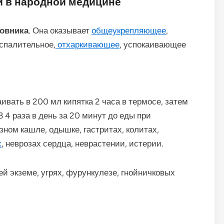
й в народной медицине
товника
. Она оказывает
общеукрепляющее
,
спалительное,
отхаркивающее
, успокаивающее
ивать в 200 мл кипятка 2 часа в термосе, затем
 4 раза в день за 20 минут до еды при
ном кашле, одышке, гастритах, колитах,
х
, неврозах сердца, неврастении, истерии.
й экземе, угрях, фурункулезе, гнойничковых