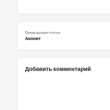
Навигация
Предыдущая
Предыдущая статья
статья:
Аконит
по
записям
Добавить комментарий