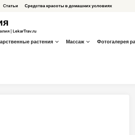
Cтатьи
Средства красоты в домашних условиях
ия
ия | LekarTrav.ru
арственные растения
Массаж
Фотогалерея р