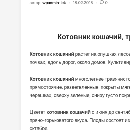
автор:
wpadmin-lek
•
18.02.2015
•
0
Котовник кошачий, т
Котовник кошачий
растет на опушках лесов
почвах, вдоль дорог, около домов. Культив
Котовник кошачий
многолетнее травянисто
прямостоячие, разветвленные, покрыты мяг
черешках, сверху зеленые, снизу густо пок
Цветет
котовник кошачий
с июня до сентя
пряно-горьковатого вкуса. Плоды состоят 
октябре.