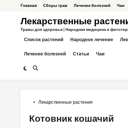
Перейти
Главная
Сборы трав
Лечение болезней
Чаи
к
содержимому
Лекарственные растен
Травы для здоровья | Народная медицина и фитотерап
Список растений
Народное лечение
Лек
Лечение болезней
Статьи
Чаи
Переключить
Открыть
на
поиск
тёмный
режим
Опубликовано
Лекарственные растения
в
Котовник кошачий