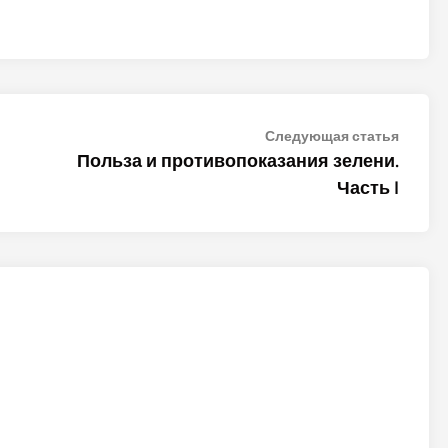
Следу
Следующая статья
статья
Польза и противопоказания зелени.
Часть I
ALTER