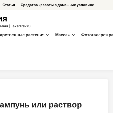
Cтатьи
Средства красоты в домашних условиях
ия
ия | LekarTrav.ru
арственные растения
Массаж
Фотогалерея р
шампунь или раствор