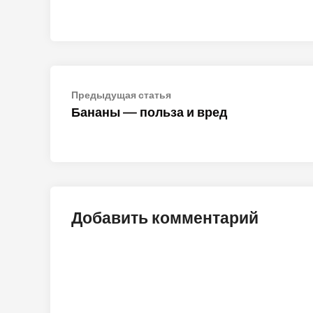
Навигация
Предыдущая
Предыдущая статья
статья:
Бананы — польза и вред
по
записям
Добавить комментарий