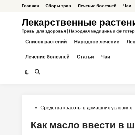
Перейти
Главная
Сборы трав
Лечение болезней
Чаи
к
содержимому
Лекарственные растен
Травы для здоровья | Народная медицина и фитотерап
Список растений
Народное лечение
Лек
Лечение болезней
Статьи
Чаи
Переключить
Открыть
на
поиск
тёмный
режим
Опубликовано
Средства красоты в домашних условиях
в
Как масло ввести в 