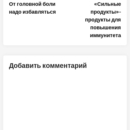
статья:
стат
От головной боли
«Сильные
по
надо избавляться
продукты»-
записям
продукты для
повышения
иммунитета
Добавить комментарий
ALT