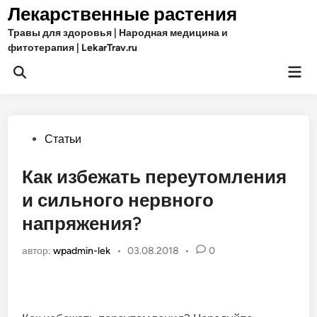
Перейти
Лекарственные растения
к
Травы для здоровья | Народная медицина и
содержимому
фитотерапия | LekarTrav.ru
Гла
Открыть
ме
поиск
Опубликовано
Статьи
в
Как избежать переутомления
и сильного нервного
напряжения?
автор:
wpadmin-lek
•
03.08.2018
•
0