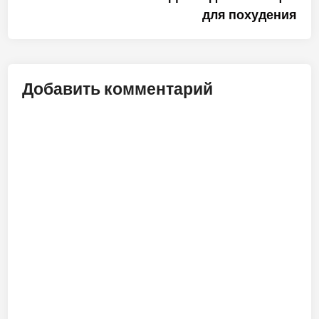
по
для похудения
записям
Добавить комментарий
ALT