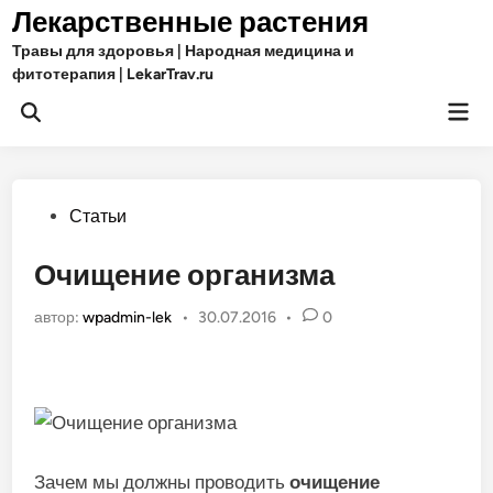
Перейти
Лекарственные растения
к
Травы для здоровья | Народная медицина и
содержимому
фитотерапия | LekarTrav.ru
Гла
Открыть
ме
поиск
Опубликовано
Статьи
в
Очищение организма
автор:
wpadmin-lek
•
30.07.2016
•
0
Зачем мы должны проводить
очищение