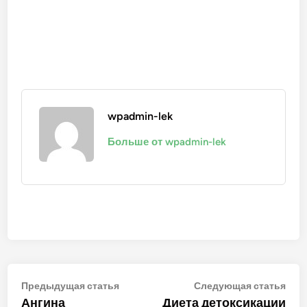
wpadmin-lek
Больше от wpadmin-lek
Навигация
Предыдущая
Сле
Предыдущая статья
Следующая статья
статья:
стат
Ангина
Диета детоксикации