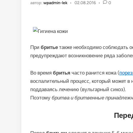
автор:
wpadmin-lek
•
02.08.2016
•
0
При
бритье
также необходимо соблюдать ос
предупреждают возникновение ряда заболе
Во время
бритья
часто ранится кожа (
поре
воспалительный процесс, который может в 
поддаваясь лечению (вульгарный сикоз).
Поэтому
бритва и бритвенные принадлеж
Пере
Перед
бритьем
следует в течение 5-6 мину