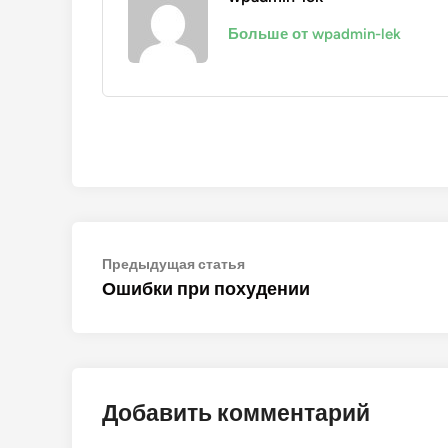
Больше от wpadmin-lek
Навигация
Предыдущая
Предыдущая статья
статья:
Ошибки при похудении
по
записям
Добавить комментарий