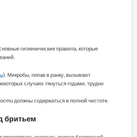
новные гигиенические правила, которые
ваний.
зы
). Микробы, попав в ранку, вызывают
некоторых случаях тянуться годами, трудно
ности
должны содержаться в полной чистоте.
д бритьем
т прокипятить кисточку, лезвие безопасной