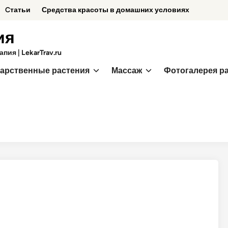
Cтатьи
Средства красоты в домашних условиях
ия
ия | LekarTrav.ru
арственные растения
Массаж
Фотогалерея р