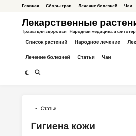
Перейти
Главная
Сборы трав
Лечение болезней
Чаи
к
содержимому
Лекарственные растен
Травы для здоровья | Народная медицина и фитотерап
Список растений
Народное лечение
Лек
Лечение болезней
Статьи
Чаи
Переключить
Открыть
на
поиск
тёмный
режим
Опубликовано
Статьи
в
Гигиена кожи