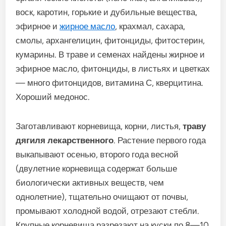
воск, каротин, горькие и дубильные вещества,
эфирное и
жирное масло
, крахмал, сахара,
смолы, архангелицин, фитонциды, фитостерин,
кумарины. В траве и семенах найдены жирное и
эфирное масло, фитонциды, в листьях и цветках
— много фитонцидов, витамина С, кверцитина.
Хороший медонос.
Заготавливают корневища, корни, листья,
траву
дягиля лекарственного
. Растение первого года
выкапывают осенью, второго года весной
(двулетние корневища содержат больше
биологически активных веществ, чем
однолетние), тщательно очищают от почвы,
промывают холодной водой, отрезают стебли.
Крупные корневища разрезают на куски по 8—10