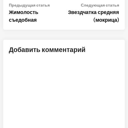
Навигация
Предыдущая
Сле
Предыдущая статья
Следующая статья
статья:
стат
Жимолость
Звездчатка средняя
по
съедобная
(мокрица)
записям
Добавить комментарий
ALT