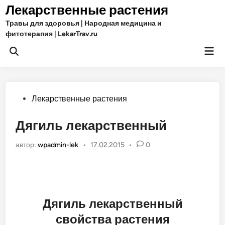
Перейти
Лекарственные растения
к
Травы для здоровья | Народная медицина и
содержимому
фитотерапия | LekarTrav.ru
Гла
Открыть
ме
поиск
Опубликовано
Лекарственные растения
в
Дягиль лекарственный
автор:
wpadmin-lek
•
17.02.2015
•
0
Дягиль лекарственный
свойства растения