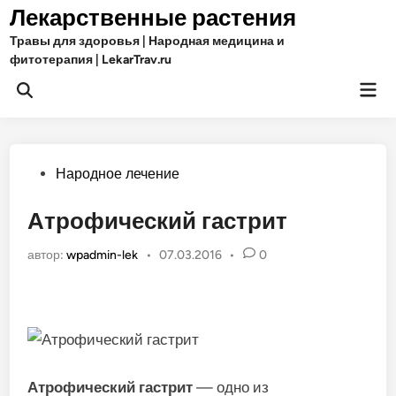
Перейти
Лекарственные растения
к
Травы для здоровья | Народная медицина и
содержимому
фитотерапия | LekarTrav.ru
Гла
Открыть
ме
поиск
Опубликовано
Народное лечение
в
Атрофический гастрит
автор:
wpadmin-lek
•
07.03.2016
•
0
Атрофический гастрит
— одно из