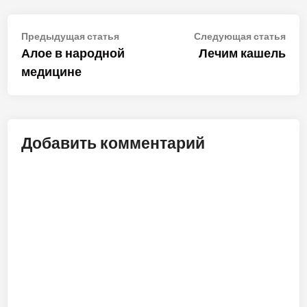
Навигация
Предыдущая
Сле
Предыдущая статья
Следующая статья
статья:
стат
Алое в народной
Лечим кашель
по
медицине
записям
Добавить комментарий
ALT