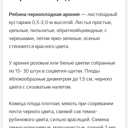
Рябина черноплодная
арония
— листопадный
кустарник 0,5-2,0 м высотой. Листья простые,
цельные, пильчатые, обратнояйцевидные, с
черешками, летом ярко-зеленые, осенью
стеновятся красного цвета .
У аронии розовые или белые цветки собранные
по 15- 30 штук в соцветия-щитки. Плоды
яблокообразные диаметром до 1,5 см, черного
цвета с сизоватым налетом.
Кожица плода плотная, мякоть при созревании
почти черного цвета, свежий сок темно-
рубинового цвета, сильно красящий. Семена
темно-коричневые, морщинистые, длиной 2 мм.