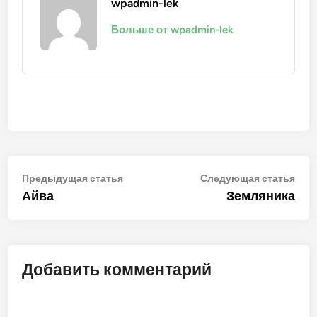
wpadmin-lek
Больше от wpadmin-lek
Навигация
Предыдущая
Сле
Предыдущая статья
Следующая статья
статья:
стат
Айва
Земляника
по
записям
Добавить комментарий
ALT