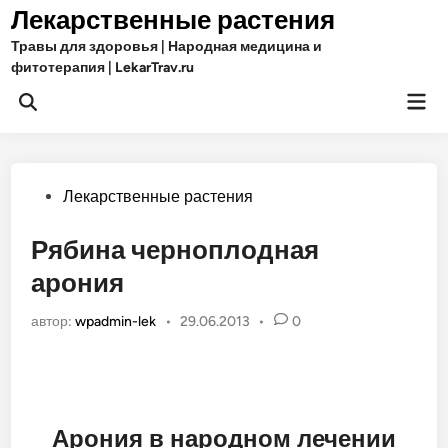
Перейти
Лекарственные растения
к
Травы для здоровья | Народная медицина и
содержимому
фитотерапия | LekarTrav.ru
Гла
Открыть
ме
поиск
Опубликовано
Лекарственные растения
в
Рябина черноплодная
арония
автор:
wpadmin-lek
•
29.06.2013
•
0
Арония в народном лечении