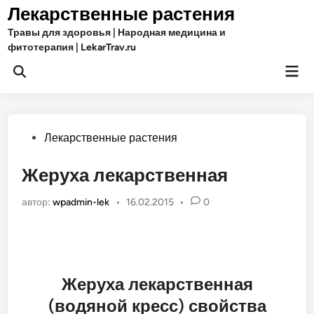
Перейти
Лекарственные растения
к
Травы для здоровья | Народная медицина и
содержимому
фитотерапия | LekarTrav.ru
Гла
Открыть
ме
поиск
Опубликовано
Лекарственные растения
в
Жеруха лекарственная
автор:
wpadmin-lek
•
16.02.2015
•
0
Жеруха лекарственная
(водяной кресс) свойства