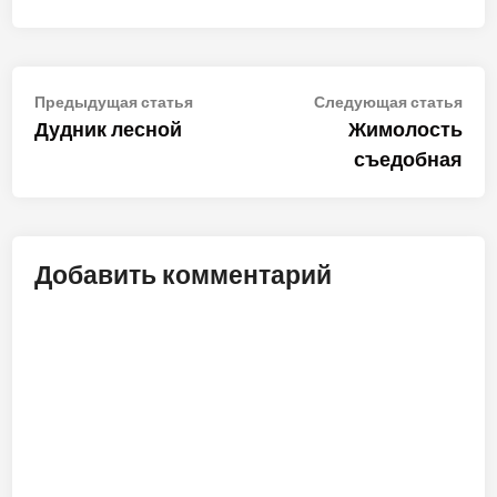
Навигация
Предыдущая
Сле
Предыдущая статья
Следующая статья
статья:
стат
Дудник лесной
Жимолость
по
съедобная
записям
Добавить комментарий
ALT