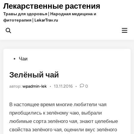
Перейти
Лекарственные растения
к
Травы для здоровья | Народная медицина и
содержимому
фитотерапия | LekarTrav.ru
Гла
Открыть
ме
поиск
Опубликовано
Чаи
в
Зелёный чай
автор:
wpadmin-lek
•
13.11.2016
•
0
В настоящее время многие любители чая
приобщились к зелёному чаю, выбрали
любимые сорта зелёного чая, знают целебные
свойства зелёного чая, оценили вкус зелёного