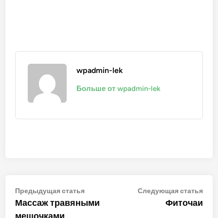
wpadmin-lek
Больше от wpadmin-lek
Навигация
Предыдущая
Сле
Предыдущая статья
Следующая статья
статья:
стат
Массаж травяными
Фиточаи
по
мешочками