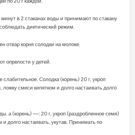
ки по 20 г каждой.
 минут в 2 стаканах воды и принимают по стакану
 соблюдать диетический ре­жим.
н отвар корня солодки на молоке.
т опрелости у детей.
 слабительное. Солод­ка (корень) 20 г, укроп
, ложку смеси кипятком и долго настаивать долго
ы. а (корень) —: 20 г, укроп (раздробленное семя)
м и долго настаивать, укутав. Принимать по