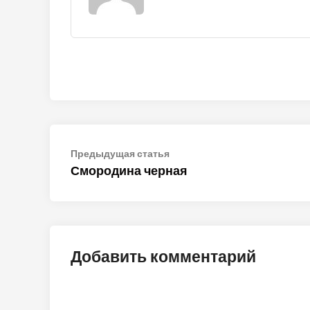
Навигация
Предыдущая
Предыдущая статья
статья:
Смородина черная
по
записям
Добавить комментарий