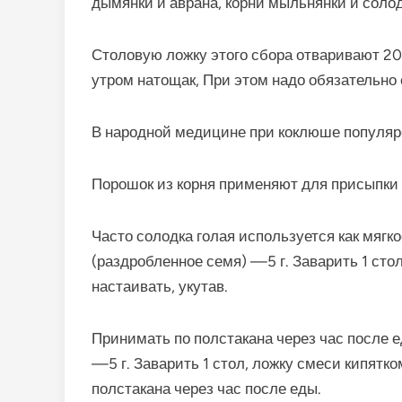
дымянки и аврана, корни мыльнянки и солод
Столовую ложку этого сбора отваривают 20
утром натощак, При этом надо обязательно
В народной медицине при коклюше популяре
Порошок из корня применяют для присыпки о
Часто солодка голая используется как мягкое
(раздробленное семя) —5 г. Заварить 1 стол
настаивать, укутав.
Принимать по полстакана через час после ед
—5 г. Заварить 1 стол, ложку смеси кипятко
полстакана через час после еды.