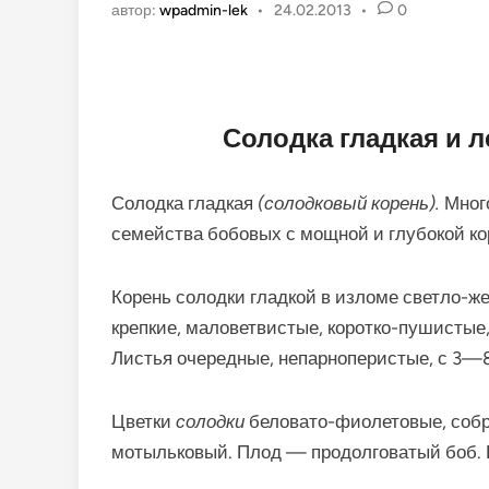
автор:
wpadmin-lek
•
24.02.2013
•
0
Солодка гладкая и 
Солодка гладкая
(солодковый корень).
Мног
семейства бобовых с мощной и глубокой ко
Корень солодки гладкой в изломе светло-же
крепкие, маловетвистые, коротко-пушистые
Листья очередные, непарноперистые, с 3—8
Цветки
солодки
беловато-фиолетовые, собр
мотыльковый. Плод — продолговатый боб. Ц