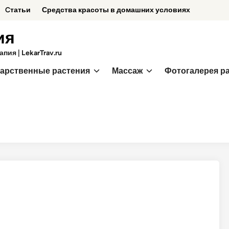
Cтатьи
Средства красоты в домашних условиях
ия
ия | LekarTrav.ru
арственные растения
Массаж
Фотогалерея р