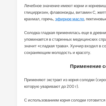
Лечебное значение имеют корни и корневи
глицирризин, флавоноиды, витамин С, желты
крахмал, горечь,
эфирное масло
, пектиновы
Солодка гладкая применялась еще в древни
упоминается в старинных медицинских спра
значит «сладкая трава». Хунчир входил в со
сохраняющим молодость и красоту.
Применение с
Применяют экстракт из корня солодки (сироп)
которую уваривают до 200 г).
С использованием корня солодки готовится 