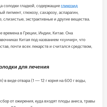
ща солодки гладкой, содержащие
гликозид
й пигмент, глюкозу, сахарозу, аспарагин,
е, слизистые, экстрактивные и другие вещества.
е времена в Греции, Индии, Китае. Она
вочниках Китая под названием «хунчир», что
став, почти всех лекарств и считался средством,
олодки для лечения
 в виде отвара (1 — 12 г корня на 600 г воды,
сбор от ожирения, куда входят плоды аниса, травы