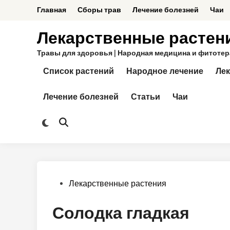
Перейти
Главная
Сборы трав
Лечение болезней
Чаи
к
содержимому
Лекарственные растен
Травы для здоровья | Народная медицина и фитотерап
Список растений
Народное лечение
Лек
Лечение болезней
Статьи
Чаи
Переключить
Открыть
на
поиск
тёмный
режим
Опубликовано
Лекарственные растения
в
Солодка гладкая