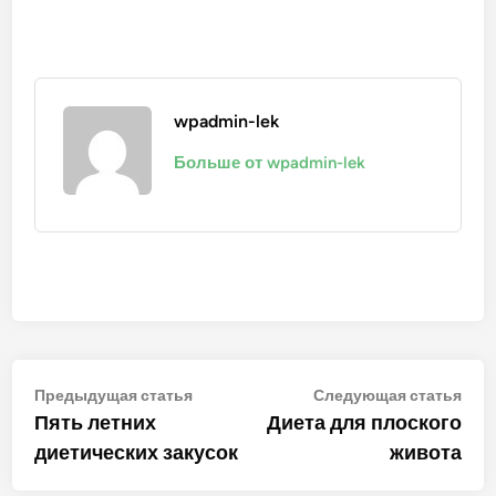
wpadmin-lek
Больше от wpadmin-lek
Навигация
Предыдущая
Сле
Предыдущая статья
Следующая статья
статья:
стат
Пять летних
Диета для плоского
по
диетических закусок
живота
записям