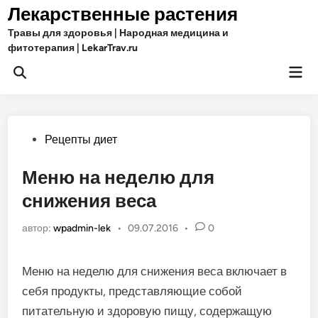
Перейти
Лекарственные растения
к
Травы для здоровья | Народная медицина и
содержимому
фитотерапия | LekarTrav.ru
Гла
Открыть
ме
поиск
Опубликовано
Рецепты диет
в
Меню на неделю для
снижения веса
автор:
wpadmin-lek
•
09.07.2016
•
0
Меню на неделю для снижения веса включает в
себя продукты, представляющие собой
питательную и здоровую пищу, содержащую