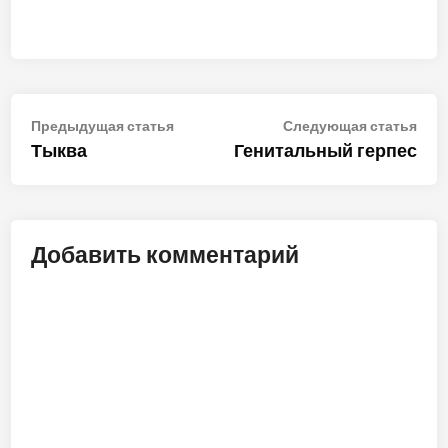
Навигация
Предыдущая
Сле
Предыдущая статья
Следующая статья
статья:
стат
Тыква
Генитальный герпес
по
записям
Добавить комментарий
ALT