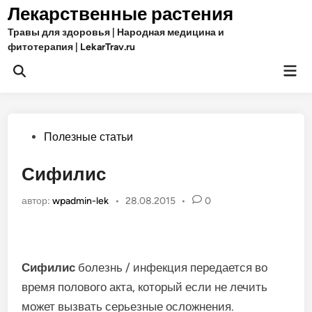
Перейти
Лекарственные растения
к
Травы для здоровья | Народная медицина и
содержимому
фитотерапия | LekarTrav.ru
Гла
Открыть
ме
поиск
Опубликовано
Полезные статьи
в
Сифилис
автор:
wpadmin-lek
•
28.08.2015
•
0
Сифилис
болезнь / инфекция передается во
время полового акта, который если не лечить
может вызвать серьезные осложнения.