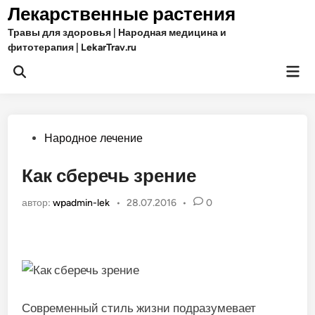
Перейти
Лекарственные растения
к
Травы для здоровья | Народная медицина и
содержимому
фитотерапия | LekarTrav.ru
Гла
Открыть
ме
поиск
Опубликовано
Народное лечение
в
Как сберечь зрение
автор:
wpadmin-lek
•
28.07.2016
•
0
Современный стиль жизни подразумевает