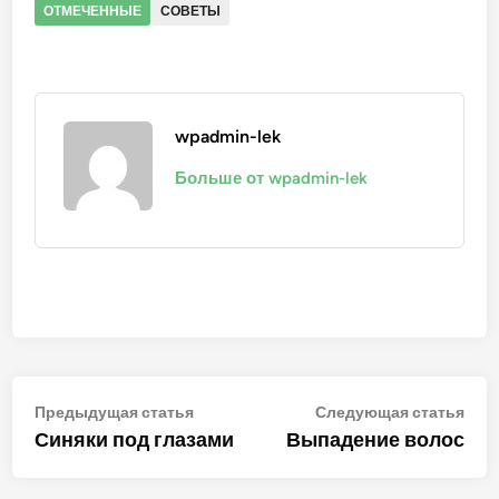
ОТМЕЧЕННЫЕ
СОВЕТЫ
wpadmin-lek
Больше от wpadmin-lek
Навигация
Предыдущая
Сле
Предыдущая статья
Следующая статья
статья:
стат
Синяки под глазами
Выпадение волос
по
записям