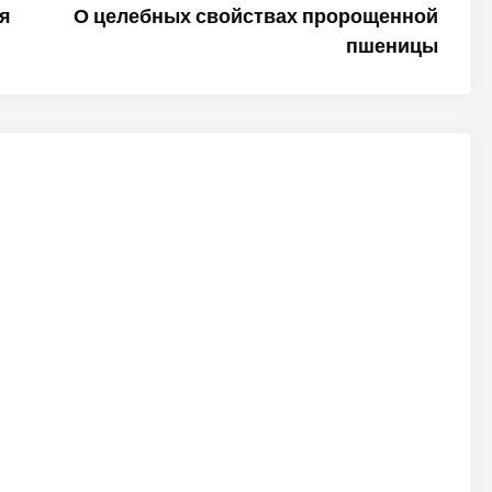
статья
я
О целебных свойствах пророщенной
пшеницы
ALTER