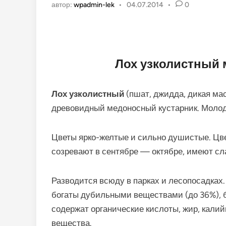
автор:
wpadmin-lek
•
04.07.2014
•
0
Лох узколистный 
Лох узколистный
(пшат, джидда, дикая м
древовидный медоносный кустарник. Молод
Цветы ярко-желтые и сильно душистые. Цв
созревают в сентябре — октябре, имеют сл
Разводится всюду в парках и лесопосадках
богаты дубильными веществами (до 36%), бе
содержат органические кислоты, жир, кали
вещества.