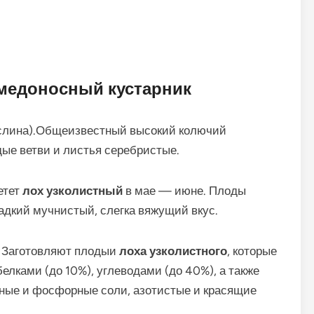
медоносный кустарник
аслина).Общеизвестный высокий колючий
ые ветви и листья серебристые.
етет
лох узколистный
в мае — июне. Плоды
адкий мучнистый, слегка вяжущий вкус.
. Заготовляют плодыи
лоха узколистного
, которые
лками (до 10%), углеводами (до 40%), а также
йные и фосфорные соли, азотистые и красящие