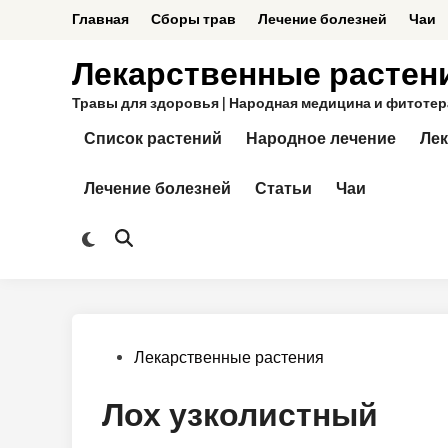
Перейти
Главная
Сборы трав
Лечение болезней
Чаи
к
содержимому
Лекарственные растен
Травы для здоровья | Народная медицина и фитотерап
Список растений
Народное лечение
Лек
Лечение болезней
Статьи
Чаи
Переключить
Открыть
на
поиск
тёмный
режим
Опубликовано
Лекарственные растения
в
Лох узколистный