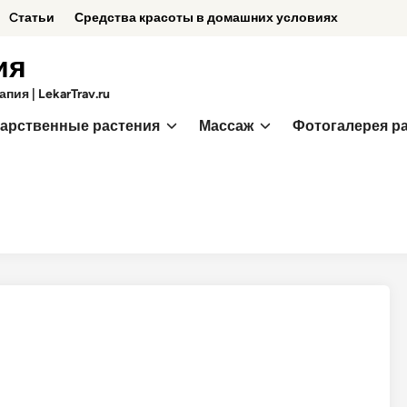
Cтатьи
Средства красоты в домашних условиях
ия
ия | LekarTrav.ru
арственные растения
Массаж
Фотогалерея р