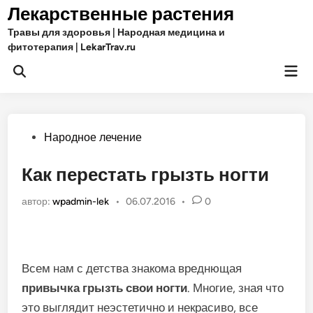
Перейти
Лекарственные растения
к
Травы для здоровья | Народная медицина и
содержимому
фитотерапия | LekarTrav.ru
Гла
Открыть
ме
поиск
Опубликовано
Народное лечение
в
Как перестать грызть ногти
автор:
wpadmin-lek
•
06.07.2016
•
0
Всем нам с детства знакома вреднющая
привычка грызть свои ногти
. Многие, зная что
это выглядит неэстетично и некрасиво, все