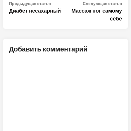
Навигация
Предыдущая
Сле
Предыдущая статья
Следующая статья
статья:
стат
Диабет несахарный
Массаж ног самому
по
себе
записям
Добавить комментарий
ALT