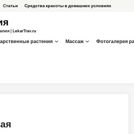
Cтатьи
Средства красоты в домашних условиях
ия
ия | LekarTrav.ru
арственные растения
Массаж
Фотогалерея р
ная