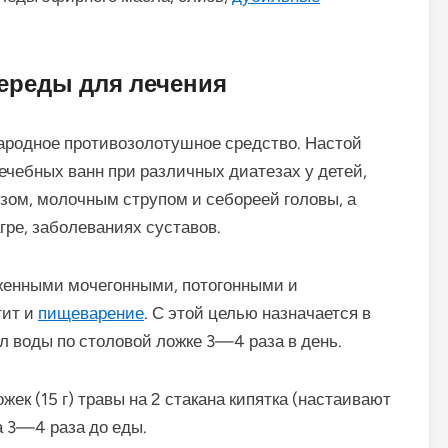
ереды для лечения
родное противозолотушное средство. Настой
ечебных ванн при различных диатезах у детей,
ом, молочным струпом и себореей головы, а
агре, заболеваниях суставов.
енными мочегонными, потогонными и
тит и
пищеварение
. С этой целью назначается в
л воды по столовой ложке 3—4 раза в день.
ек (15 г) травы на 2 стакана кипятка (настаивают
а 3—4 раза до еды.