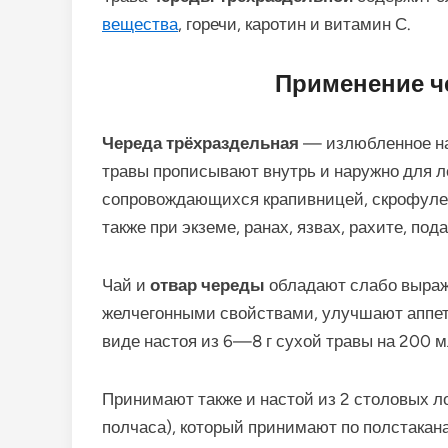
вещества
, горечи, каротин и витамин С.
Применение ч
Череда трёхраздельная
— излюбленное на
травы прописывают внутрь и наружно для л
сопровождающихся крапивницей, скрофулез
также при экземе, ранах, язвах, рахите, под
Чай и
отвар череды
обладают слабо выраж
желчегонными свой­ствами, улучшают аппе
виде настоя из 6—8 г сухой травы на 200 м
Принимают также и настой из 2 столовых лож
полчаса), который принимают по полстакан