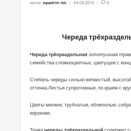
автор:
wpadmin-lek
•
24.02.2013
•
0
Череда трёхраздел
Череда трёхраздельная
золотушная трава
семейства сложноцветных, цветущее с конц
Стебель череды сильно ветвистый, высотой
оттенка.Листья супротивные, по краям с кр
Цветы мелкие, трубчатые, обоеполые, собр
корзинки.
Трава
череды трёхраздельной
содержит с