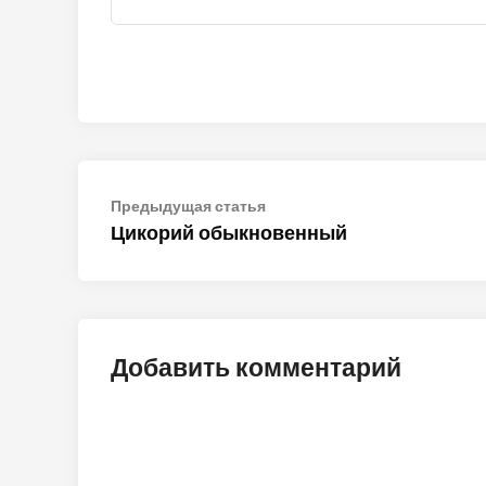
Навигация
Предыдущая
Предыдущая статья
статья:
Цикорий обыкновенный
по
записям
Добавить комментарий