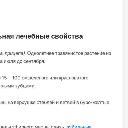
ьная лечебные свойства
, прицепа).
Однолетнее травянистое растение из
а июля до сентября.
 15—100 см,зеле­ного или красноватого
упными зубцами.
аны на верхушке стеблей и ветвей в буро-желтые
леды эфирного масла, слизь,
дубильные