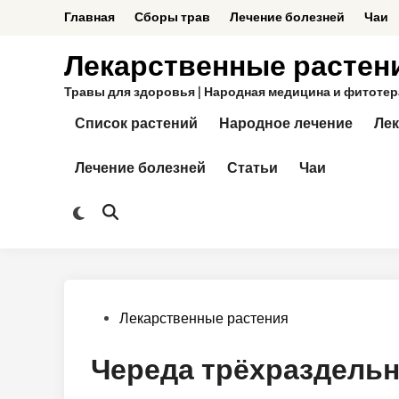
Перейти
Главная
Сборы трав
Лечение болезней
Чаи
к
содержимому
Лекарственные растен
Травы для здоровья | Народная медицина и фитотерап
Список растений
Народное лечение
Лек
Лечение болезней
Статьи
Чаи
Переключить
Открыть
на
поиск
тёмный
режим
Опубликовано
Лекарственные растения
в
Череда трёхраздель