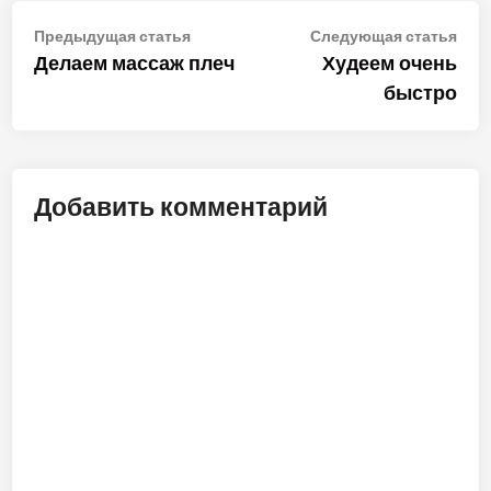
Навигация
Предыдущая
Сле
Предыдущая статья
Следующая статья
статья:
стат
Делаем массаж плеч
Худеем очень
по
быстро
записям
Добавить комментарий
ALT