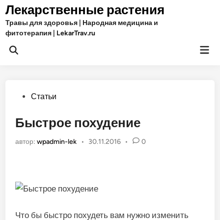
Перейти
Лекарственные растения
к
Травы для здоровья | Народная медицина и
содержимому
фитотерапия | LekarTrav.ru
Гла
Открыть
ме
поиск
Опубликовано
Статьи
в
Быстрое похудение
автор:
wpadmin-lek
•
30.11.2016
•
0
Что бы быстро похудеть вам нужно изменить