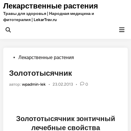
Перейти
Лекарственные растения
к
Травы для здоровья | Народная медицина и
содержимому
фитотерапия | LekarTrav.ru
Гла
Открыть
ме
поиск
Опубликовано
Лекарственные растения
в
Золототысячник
автор:
wpadmin-lek
•
23.02.2013
•
0
Золототысячник зонтичный
лечебные свойства