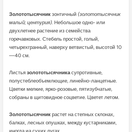
Золототысячник
зонтичный
(золототысячник
малый; центурия).
Небольшое одно- или
двухлетнее растение из семейства
горечавковых. Стебель простой, голый,
четырехгранный, наверху ветвистый, высотой 10
—40 см.
Листья
золототысячника
супротивные,
полустеблеобъемлющие, линейно-ланцетные.
Цветки мелкие, ярко-розовые, пятизубчатые,
собраны в щитовидное соцветие. Цветет летом.
Золототысячник
растет на степных склонах,
балках, лесных опушках, между кустарниками,
иногда иа сухих лугах