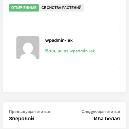
ОТМЕЧЕННЫЕ
СВОЙСТВА РАСТЕНИЙ
wpadmin-lek
Больше от wpadmin-lek
Навигация
Предыдущая
Сле
Предыдущая статья
Следующая статья
статья:
стат
Зверобой
Ива белая
по