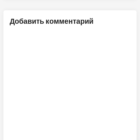
записям
Добавить комментарий
ALT