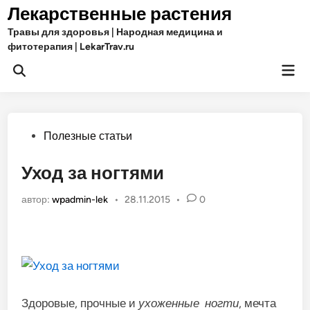
Перейти
Лекарственные растения
к
Травы для здоровья | Народная медицина и
содержимому
фитотерапия | LekarTrav.ru
Гла
Открыть
ме
поиск
Опубликовано
Полезные статьи
в
Уход за ногтями
автор:
wpadmin-lek
•
28.11.2015
•
0
Здоровые, прочные и
ухоженные ногти
, мечта