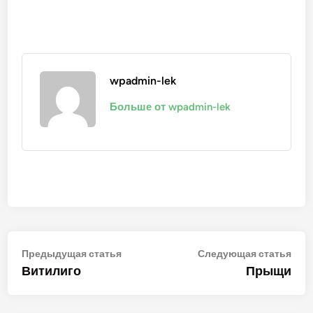
wpadmin-lek
Больше от wpadmin-lek
Навигация
Предыдущая
Сле
Предыдущая статья
Следующая статья
статья:
стат
Витилиго
Прыщи
по
записям